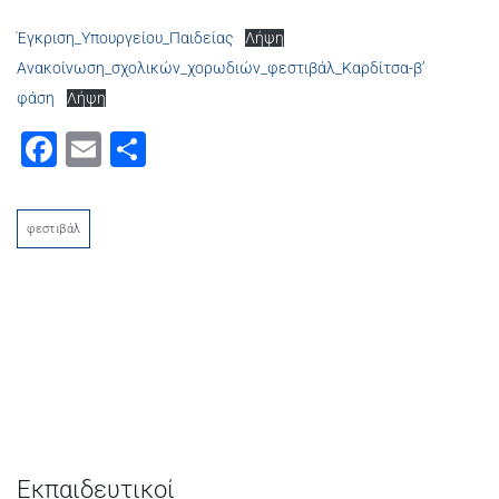
Έγκριση_Υπουργείου_Παιδείας
Λήψη
Ανακοίνωση_σχολικών_χορωδιών_φεστιβάλ_Καρδίτσα-β’
φάση
Λήψη
Facebook
Email
Μοιραστείτε
φεστιβάλ
Εκπαιδευτικοί