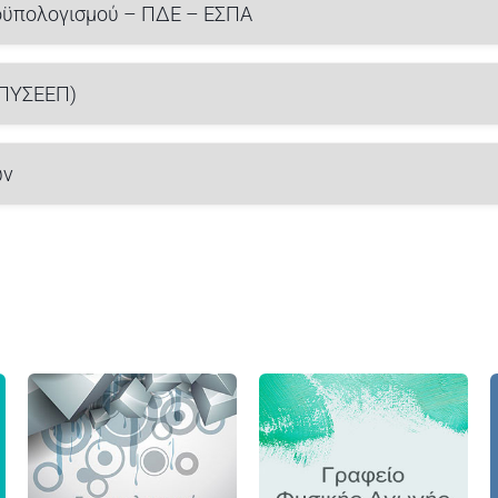
οϋπολογισμού – ΠΔΕ – ΕΣΠΑ
 ΠΥΣΕΕΠ)
ών