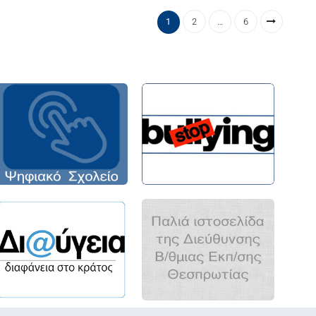
1
2
…
6