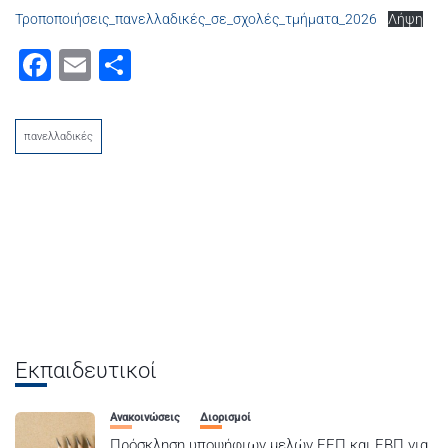
Τροποποιήσεις_πανελλαδικές_σε_σχολές_τμήματα_2026
Λήψη
Facebook
Email
Μοιραστείτε
πανελλαδικές
Εκπαιδευτικοί
Ανακοινώσεις
Διορισμοί
Πρόσκληση υποψήφιων μελών ΕΕΠ και ΕΒΠ για