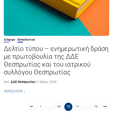
Διάφορα
Εκπαιδευτικά
Δελτίο τύπου – ενημερωτική δράση
με πρωτοβουλία της ΔΔΕ
Θεσπρωτίας και του ιατρικού
συλλόγου Θεσπρωτίας
Από
ΔΔΕ Θεσπρωτίας
1 Μαΐου, 2024
ΠΕΡΙΣΣΌΤΕΡΑ
1
…
69
70
71
…
73