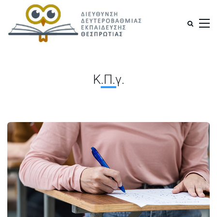
Κ.Π.γ.