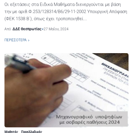
Οι εξετάσεις στα Ειδικά Μαθήματα διενεργούνται με βάση
την με αριθ.Φ.253/128314/Β6/29-11-2002 Υπουργική Απόφαση
(ΦΕΚ 1538 Β΄), όπως έχει τροποποιηθεί...
Από
ΔΔΕ Θεσπρωτίας
27 Μαΐου, 2024
ΠΕΡΙΣΣΌΤΕΡΑ
Μαθητές
Πανελλαδικές